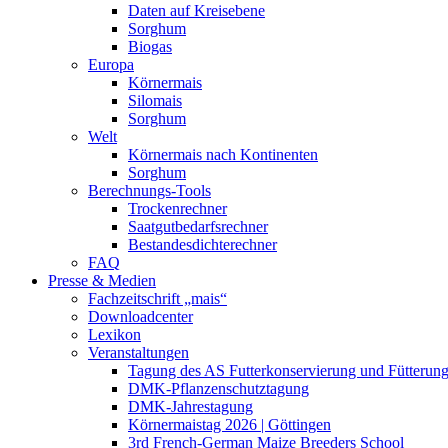
Daten auf Kreisebene
Sorghum
Biogas
Europa
Körnermais
Silomais
Sorghum
Welt
Körnermais nach Kontinenten
Sorghum
Berechnungs-Tools
Trockenrechner
Saatgutbedarfsrechner
Bestandesdichterechner
FAQ
Presse & Medien
Fachzeitschrift „mais“
Downloadcenter
Lexikon
Veranstaltungen
Tagung des AS Futterkonservierung und Fütterun
DMK-Pflanzenschutztagung
DMK-Jahrestagung
Körnermaistag 2026 | Göttingen
3rd French-German Maize Breeders School