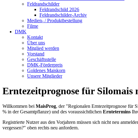
Feldrandschilder
Feldrandschild 2026
Feldrandschilder-Archiv
Medien- / Produktbestellung
Filme
DMK
Kontakt
Über uns
Mitglied werden
Vorstand
Geschäftsstelle
DMK-Förderpreis
Goldenes Maiskorn
Unsere Mitglieder
Erntezeitprognose für Silomais
Willkommen bei
MaisProg
, der "Regionalen Erntezeitprognose für
% in der Gesamtpflanze) und des voraussichtlichen
Erntetermins
Ihr
Registrierte Nutzer aus den Vorjahren müssen sich nicht neu anmeld
vergessen?" oben rechts neu anfordern.