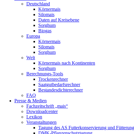
Deutschland
Körnermais
Silomais
Daten auf Kreisebene
Sorghum
Biogas
Europa
Körnermais
Silomais
Sorghum
Welt
Körnermais nach Kontinenten
Sorghum
Berechnungs-Tools
Trockenrechner
Saatgutbedarfsrechner
Bestandesdichterechner
FAQ
Presse & Medien
Fachzeitschrift „mais“
Downloadcenter
Lexikon
Veranstaltungen
Tagung des AS Futterkonservierung und Fütterun
DMK-Pflanzenschutztagung