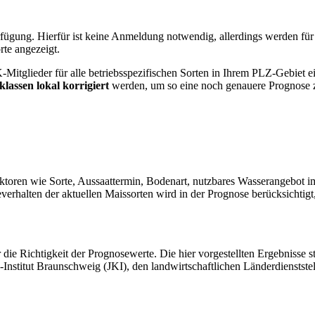
fügung. Hierfür ist keine Anmeldung notwendig, allerdings werden für
te angezeigt.
glieder für alle betriebsspezifischen Sorten in Ihrem PLZ-Gebiet eine
lassen lokal korrigiert
werden, um so eine noch genauere Prognose z
ktoren wie Sorte, Aussaattermin, Bodenart, nutzbares Wasserangebot 
erhalten der aktuellen Maissorten wird in der Prognose berücksichtig
e Richtigkeit der Prognosewerte. Die hier vorgestellten Ergebnisse
n-Institut Braunschweig (JKI), den landwirtschaftlichen Länderdiensts