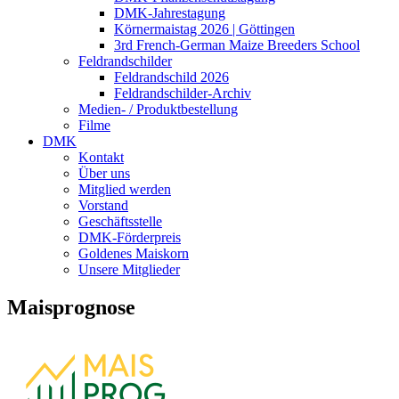
DMK-Jahrestagung
Körnermaistag 2026 | Göttingen
3rd French-German Maize Breeders School
Feldrandschilder
Feldrandschild 2026
Feldrandschilder-Archiv
Medien- / Produktbestellung
Filme
DMK
Kontakt
Über uns
Mitglied werden
Vorstand
Geschäftsstelle
DMK-Förderpreis
Goldenes Maiskorn
Unsere Mitglieder
Maisprognose